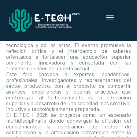
ENCUENTRO E-TECH
El E-TECH 2026 es un encuentro internacional que
se consolida como un espacio dinámico de diálogo,
participación y construcción colectiva del
conocimiento en los ámbitos de la formación técnica,
tecnológica y de las artes. El evento promueve la
reflexión crítica y el intercambio de saberes
orientados a fortalecer una educación superior
pertinente, innovadora y conectada con las
transformaciones del mundo actual.
Este foro convoca a expertos, académicos,
profesionales, investigadores y representantes del
sector productivo, con el propósito de compartir
avances, experiencias y buenas prácticas que
contribuyan al fortalecimiento de la educación
superior y al desarrollo de una sociedad más creativa,
inclusiva y tecnológicamente preparada.
El E-TECH 2026 se proyecta como un escenario
multidisciplinario donde convergen la difusión del
conocimiento, la generación de redes de
colaboración y la articulación estratégica entre la